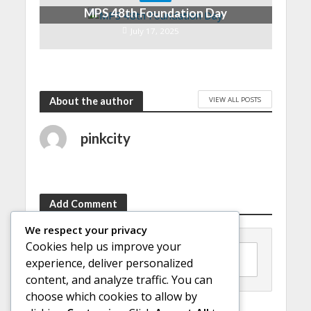
MPS 48th Foundation Day
July 17, 2025
VIEW ALL POSTS
About the author
pinkcity
Add Comment
We respect your privacy
Cookies help us improve your
Click here to post a comment
experience, deliver personalized
content, and analyze traffic. You can
choose which cookies to allow by